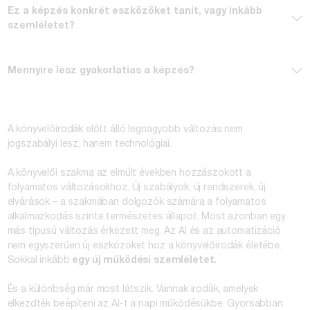
Ez a képzés konkrét eszközöket tanít, vagy inkább
szemléletet?
Mennyire lesz gyakorlatias a képzés?
A könyvelőirodák előtt álló legnagyobb változás nem
jogszabályi lesz, hanem technológiai.
A könyvelői szakma az elmúlt években hozzászokott a
folyamatos változásokhoz. Új szabályok, új rendszerek, új
elvárások – a szakmában dolgozók számára a folyamatos
alkalmazkodás szinte természetes állapot. Most azonban egy
más típusú változás érkezett meg. Az AI és az automatizáció
nem egyszerűen új eszközöket hoz a könyvelőirodák életébe.
Sokkal inkább
egy új működési szemléletet.
És a különbség már most látszik. Vannak irodák, amelyek
elkezdték beépíteni az AI-t a napi működésükbe. Gyorsabban