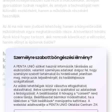
amelyek intelligensebben szervezik a működésüket, amelyek
gyorsabban tudnak reagálni, és amelyek a technológiát nem
különálló eszközként, hanem a működésük részeként
használják.
Az AI ma már nem jövőbeli lehetőség, hanem a könyvelőirodák
működésének egyre meghatározóbb része. A következő kérdés:
Azok közé fogsz tartozni, akik nemcsak követik ezt a változást,
hanem előnyt is építenek belőle?
Miért hoztuk létre az AI és automatizáció a
Személyre szabott böngészési élmény?
könyvelésben – minősített szakértő
képzést?
A PENTA UNIÓ sütiket használ információk tárolására az
eszközödön, valamint személyes adatokat dolgoz fel, hogy
A képzés célja nem pusztán az, hogy új AI-eszközöket
személyre szabott tartalmakat és hirdetéseket jelenítsen
meg, mérje azok teljesítményét, és továbbfejlessze
mutasson be, hanem az, hogy segítsen a könyvelőirodáknak
szolgáltatásait.
olyan gyakorlati működést kialakítani, amely:
Az alábbi lehetőségek közül választva elfogadhatod,
elutasíthatod, illetve személyre is szabhatod az adataidnak
a feldolgozását. A beállításaidat 6 hónapig a "consent" nevű
csökkenti a manuális terhelést,
cookie tárolja. Beállításaidat bármikor módosíthatod, ha a
gyorsabbá és hatékonyabbá teszi a napi munkát,
láblécben a "Süti beállítások" menüpontra kattintasz. A
weboldal adatkezelője a PENTA UNIÓ Oktatási Centrum Zrt.
és hosszú távon valódi szakmai előnyt jelent.