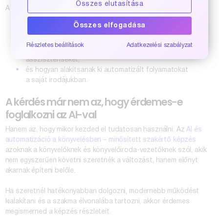
Összes elutasítása
A résztvevők többek között megtanulják:
Összes elfogadása
hogyan dolgozzanak együtt partnerként az AI-val a
mindennapi feladatokban,
Részletes beállítások
Adatkezelési szabályzat
hogyan építsenek saját működésükre szabott AI-
asszisztenseket,
és hogyan alakítsanak ki automatizált folyamatokat
a saját irodájukban.
A kérdés már nem az, hogy érdemes-e
foglalkozni az AI-val
Hanem az, hogy mikor kezded el tudatosan használni. Az
AI és
automatizáció a könyvelésben – minősített szakértő képzés
azoknak a könyvelőknek és könyvelőiroda-vezetőknek szól, akik
nem egyszerűen követni szeretnék a változást, hanem előnyt
akarnak építeni belőle.
Ha szeretnél hatékonyabban dolgozni, modernebb működést
kialakítani és a szakma élvonalába tartozni, akkor érdemes
megismerned a képzés részleteit.