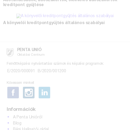
Adótanácsadók, adószakértők, okleveles adószakértők
kreditpont gyűjtése
A könyvelői kreditpontgyűjtés általános szabályai
PENTA UNIÓ
Oktatási Centrum
Felnőttképzési nyilvántartási számok és képzési programok:
E/2020/000091
B/2020/001200
Kövessen minket
Információk
A Penta Unióról
Blog
Régi Hallgatói oldal