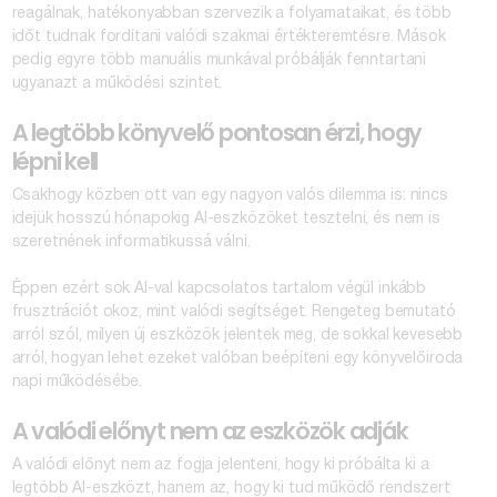
reagálnak, hatékonyabban szervezik a folyamataikat, és több
időt tudnak fordítani valódi szakmai értékteremtésre. Mások
pedig egyre több manuális munkával próbálják fenntartani
ugyanazt a működési szintet.
A legtöbb könyvelő pontosan érzi, hogy
lépni kell
Csakhogy közben ott van egy nagyon valós dilemma is: nincs
idejük hosszú hónapokig AI-eszközöket tesztelni, és nem is
szeretnének informatikussá válni.
Éppen ezért sok AI-val kapcsolatos tartalom végül inkább
frusztrációt okoz, mint valódi segítséget. Rengeteg bemutató
arról szól, milyen új eszközök jelentek meg, de sokkal kevesebb
arról, hogyan lehet ezeket valóban beépíteni egy könyvelőiroda
napi működésébe.
A valódi előnyt nem az eszközök adják
A valódi előnyt nem az fogja jelenteni, hogy ki próbálta ki a
legtöbb AI-eszközt, hanem az, hogy ki tud működő rendszert