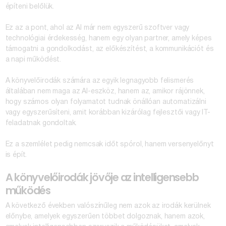
építeni belőlük.
Ez az a pont, ahol az AI már nem egyszerű szoftver vagy
technológiai érdekesség, h
anem egy olyan partner, amely képes
támogatni a gondolkodást, az előkészítést, a kommunikációt és
a napi működést.
A könyvelőirodák számára az egyik legnagyobb felismerés
általában nem maga az AI-eszköz, hanem az, amikor rájönnek,
hogy számos olyan folyamatot tudnak önállóan automatizálni
vagy egyszerűsíteni, amit korábban kizárólag fejlesztői vagy IT-
feladatnak gondoltak.
Ez a szemlélet pedig nemcsak időt spórol, hanem versenyelőnyt
is épít.
A könyvelőirodák jövője az intelligensebb
működés
A következő években valószínűleg nem azok az irodák kerülnek
előnybe, amelyek egyszerűen többet dolgoznak, hanem azok,