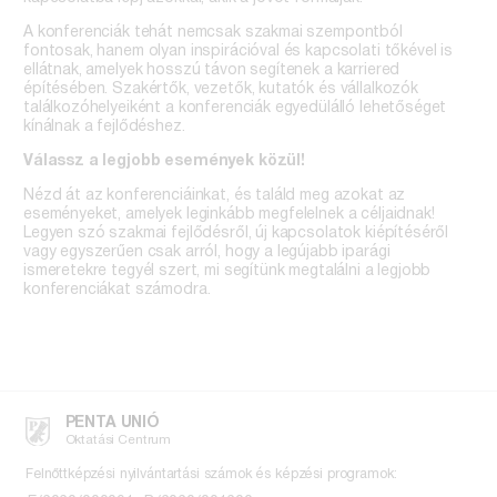
A konferenciák tehát nemcsak szakmai szempontból
fontosak, hanem olyan inspirációval és kapcsolati tőkével is
ellátnak, amelyek hosszú távon segítenek a karriered
építésében. Szakértők, vezetők, kutatók és vállalkozók
találkozóhelyeiként a konferenciák egyedülálló lehetőséget
kínálnak a fejlődéshez.
Válassz a legjobb események közül!
Nézd át az konferenciáinkat, és találd meg azokat az
eseményeket, amelyek leginkább megfelelnek a céljaidnak!
Legyen szó szakmai fejlődésről, új kapcsolatok kiépítéséről
vagy egyszerűen csak arról, hogy a legújabb iparági
ismeretekre tegyél szert, mi segítünk megtalálni a legjobb
konferenciákat számodra.
PENTA UNIÓ
Oktatási Centrum
Felnőttképzési nyilvántartási számok és képzési programok: