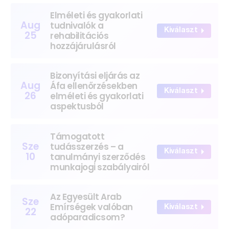
Elméleti és gyakorlati
Aug
tudnivalók a
Kiválaszt
25
rehabilitációs
hozzájárulásról
Bizonyítási eljárás az
Aug
Áfa ellenőrzésekben
Kiválaszt
26
elméleti és gyakorlati
aspektusból
Támogatott
Sze
tudásszerzés – a
Kiválaszt
10
tanulmányi szerződés
munkajogi szabályairól
Az Egyesült Arab
Sze
Emírségek valóban
Kiválaszt
22
adóparadicsom?