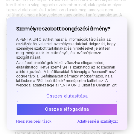
kínálnak. A személyes találkozók során közvetlen kapcsolatba
kerülhetsz a világ legjobb szakembereivel, akik gyakran olyan
tapasztalatokat és tudást osztanak meg, amelyek nem
találhatók meg a könyvekben vagy online tanfolyamokban. A
konferenciák különösen hasznosak lehetnek azoknak, akik
gyorsan szeretnék bővíteni a szakmai hálózatukat, mivel itt
Személyre szabott böngészési élmény?
olyan emberekkel találkozhatsz, akik hasonló érdeklődésűek,
vagy éppen egy másik területről érkeznek, de a beszélgetés
A PENTA UNIÓ sütiket használ információk tárolására az
során váratlan lehetőségek nyílhatnak.
eszközödön, valamint személyes adatokat dolgoz fel, hogy
személyre szabott tartalmakat és hirdetéseket jelenítsen
Ráadásul az egyes konferenciák gyakran a legfrissebb
meg, mérje azok teljesítményét, és továbbfejlessze
trendeket, innovációkat és legújabb kutatásokat mutatják be.
szolgáltatásait.
Akár a technológia, az egészségügy, az üzleti élet, a marketing,
Az alábbi lehetőségek közül választva elfogadhatod,
a jog vagy más szakterületek érdekelnek, minden iparágnak
elutasíthatod, illetve személyre is szabhatod az adataidnak
megvannak a maga csúcskategóriás rendezvényei. Egy ilyen
a feldolgozását. A beállításaidat 6 hónapig a "consent" nevű
eseményre való részvétel nemcsak inspirációval gazdagíthat,
cookie tárolja. Beállításaidat bármikor módosíthatod, ha a
hanem komoly előnyt jelenthet a karriered szempontjából is.
láblécben a "Süti beállítások" menüpontra kattintasz. A
weboldal adatkezelője a PENTA UNIÓ Oktatási Centrum Zrt.
Miért válassz minket?
Összes elutasítása
Kiterjedt választék
: Az oldalunk nemcsak a legnagyobb
nemzetközi konferenciákat tartalmazza, hanem a kisebb,
de annál értékesebb szemináriumokat és workshopokat
Összes elfogadása
is. Az események folyamatosan frissülnek, így mindig
naprakész információkat találhatsz.
Részletes beállítások
Adatkezelési szabályzat
Szakmailag hiteles előadók
: Nálunk a legjobbak
tartanak előadásokat, akik a szakmályukban, hiteles,