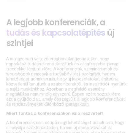
A legjobb konferenciák, a
tudás és kapcsolatépítés
új
szintjei
A mai gyorsan változó világban elengedhetetlen, hogy
naprakész tudással rendelkezzünk és a legfrissebb iparági
trendekkel lépjünk előre. A konferenciák, szemináriumok és
workshopok nemcsak a tudásbővítést szolgálják, hanem
lehetőséget adnak arra is, hogy új kapcsolatokat építsünk,
közvetlenül tanuljunk a szakemberektől, és inspirációt nyerjünk
a saját munkánkhoz. Azonban a megfelelő esemény
megtalálása nem mindig egyszerű. Éppen ezért hoztuk létre
ezt a gyűjtőoldalt, amely összegyűjti a legjobb konferenciákat
és rendezvényeket különböző iparágakban.
Miért fontos a konferenciákon való részvétel?
A konferenciák nem csupán egy lehetőséget adnak arra, hogy
elmélyülj a szakterületeden, hanem új perspektívákat is