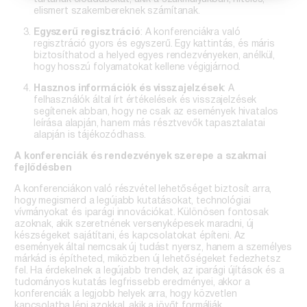
elismert szakembereknek számítanak.
Egyszerű regisztráció
: A konferenciákra való
regisztráció gyors és egyszerű. Egy kattintás, és máris
biztosíthatod a helyed egyes rendezvényeken, anélkül,
hogy hosszú folyamatokat kellene végigjárnod.
Hasznos információk és visszajelzések
: A
felhasználók által írt értékelések és visszajelzések
segítenek abban, hogy ne csak az események hivatalos
leírása alapján, hanem más résztvevők tapasztalatai
alapján is tájékozódhass.
A konferenciák és rendezvények szerepe a szakmai
fejlődésben
A konferenciákon való részvétel lehetőséget biztosít arra,
hogy megismerd a legújabb kutatásokat, technológiai
vívmányokat és iparági innovációkat. Különösen fontosak
azoknak, akik szeretnének versenyképesek maradni, új
készségeket sajátítani, és kapcsolatokat építeni. Az
események által nemcsak új tudást nyersz, hanem a személyes
márkád is építheted, miközben új lehetőségeket fedezhetsz
fel. Ha érdekelnek a legújabb trendek, az iparági újítások és a
tudományos kutatás legfrissebb eredményei, akkor a
konferenciák a legjobb helyek arra, hogy közvetlen
kapcsolatba lépj azokkal, akik a jövőt formálják.