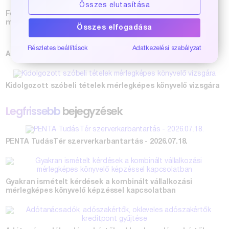
Összes elutasítása
Fókuszban a KIVA és a TAO - Két könyv, ami segít a
mindennapokban
Összes elfogadása
Részletes beállítások
Adatkezelési szabályzat
Adótan-sorozat 2026! Csapj le a legújabb szakkönyvekre!
Kidolgozott szóbeli tételek mérlegképes könyvelő vizsgára
Legfrissebb
bejegyzések
PENTA TudásTér szerverkarbantartás - 2026.07.18.
Gyakran ismételt kérdések a kombinált vállalkozási
mérlegképes könyvelő képzéssel kapcsolatban