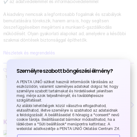
✔️ az adatvédelemmel és információvédelemmel
A kiadvány nemcsak a legfontosabb fogalmak és szabályok
bemutatására törekszik, hanem arra is, hogy segítsen
összefüggéseiben megérteni a munkaerő-gazdálkodás
működését. Olyan gyakorlati alapokat ad, amelyekre a későbbi
szakmai döntések biztonsággal építhetők.
Részletek és megrendelés
Személyre szabott böngészési élmény?
Munkaerő-gazdálkodási és TB ügyintéző
TB és Bérügyi Szakember
TB-Bér
A PENTA UNIÓ sütiket használ információk tárolására az
eszközödön, valamint személyes adatokat dolgoz fel, hogy
személyre szabott tartalmakat és hirdetéseket jelenítsen
meg, mérje azok teljesítményét, és továbbfejlessze
szolgáltatásait.
Következő bejegyzés
Az alábbi lehetőségek közül választva elfogadhatod,
elutasíthatod, illetve személyre is szabhatod az adataidnak
a feldolgozását. A beállításaidat 6 hónapig a "consent" nevű
Kapcsolódó
bejegyzések
cookie tárolja. Beállításaidat bármikor módosíthatod, ha a
láblécben a "Süti beállítások" menüpontra kattintasz. A
weboldal adatkezelője a PENTA UNIÓ Oktatási Centrum Zrt.