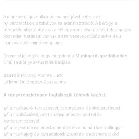
A munkaerő-gazdálkodás ma már jóval több, mint
nyilvántartások, szabályok és adminisztráció. A bérügy, a
társadalombiztosítás és a HR egyaránt olyan területek, amelyek
közvetlen hatással vannak a szervezetek működésére és a
munkavállalók mindennapjaira.
Örömmel jelentjük, hogy megjelent a
Munkaerő-gazdálkodás
című tankönyv aktualizált kiadása.
Szerző
: Harangi Andrea Judit
Lektor
: Dr. Bogdán Zsuzsanna
A könyv részletesen foglalkozik többek között:
✔️ a munkaerő-tervezéssel, toborzással és kiválasztással
✔️ a motivációval, ösztönzésmenedzsmenttel és
karriertervezéssel
✔️ a teljesítménymenedzsmenttel és a humán kontrollinggal
✔️ a munkajogi és társadalombiztosítási alapismeretekkel