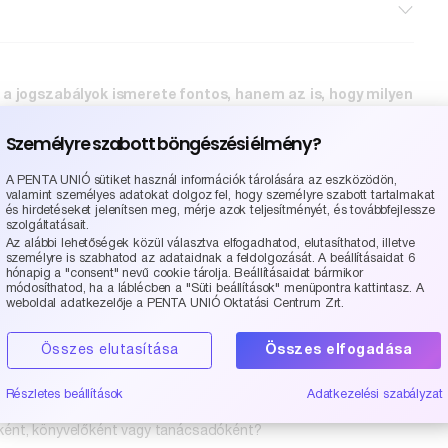
a jogszabályok ismerete fontos, hanem az is, hogy milyen
Személyre szabott böngészési élmény?
ít bele a jogosultságba, és mi nem? Miért számít a külföldi
em nem?"
A PENTA UNIÓ sütiket használ információk tárolására az eszközödön,
valamint személyes adatokat dolgoz fel, hogy személyre szabott tartalmakat
és hirdetéseket jelenítsen meg, mérje azok teljesítményét, és továbbfejlessze
mmák a gyakorlatban.
szolgáltatásait.
Az alábbi lehetőségek közül választva elfogadhatod, elutasíthatod, illetve
személyre is szabhatod az adataidnak a feldolgozását. A beállításaidat 6
egtekinthető podcast beszélgetésben Dr. Bogdán Zsuzsanna,
hónapig a "consent" nevű cookie tárolja. Beállításaidat bármikor
hetően, mégis szakmailag pontosan vezetünk végig a
módosíthatod, ha a láblécben a "Süti beállítások" menüpontra kattintasz. A
weboldal adatkezelője a PENTA UNIÓ Oktatási Centrum Zrt.
Összes elutasítása
Összes elfogadása
 ügyeknél?
Részletes beállítások
Adatkezelési szabályzat
korlatban?
ként, könyvelőként vagy tanácsadóként?