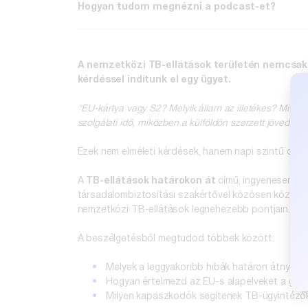
Hogyan tudom megnézni a podcast-et?
A nemzetközi TB-ellátások területén nemcsak 
kérdéssel indítunk el egy ügyet.
"EU-kártya vagy S2? Melyik állam az illetékes? Mi szám
szolgálati idő, miközben a külföldön szerzett jövedel
Ezek nem elméleti kérdések, hanem napi szintű dile
A
TB-ellátások határokon át
című, ingyenesen m
társadalombiztosítási szakértővel közösen közért
nemzetközi TB-ellátások legnehezebb pontjain.
A beszélgetésből megtudod többek között:
Melyek a leggyakoribb hibák határon átnyúló
Hogyan értelmezd az EU-s alapelveket a gya
Milyen kapaszkodók segítenek TB-ügyintéző