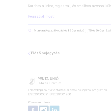
Kattints a linkre, regisztrálj, és emailben azonnal 
Regisztrálj most!
Munkaerő-gazdálkodási és TB ügyintéző
TB és Bérügyi Sz
Előző bejegyzés
PENTA UNIÓ
Oktatási Centrum
Felnőttképzési nyilvántartási számok és képzési programok:
E/2020/000091
B/2020/001200
Kövessen minket