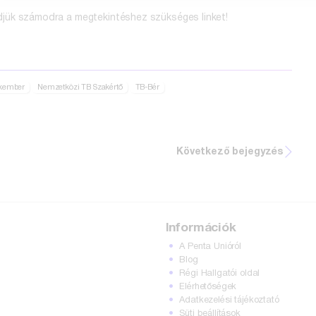
küldjük számodra a megtekintéshez szükséges linket!
akember
Nemzetközi TB Szakértő
TB-Bér
Következő bejegyzés
Információk
A Penta Unióról
Blog
Régi Hallgatói oldal
Elérhetőségek
Adatkezelési tájékoztató
Süti beállítások