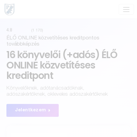
4.8
(1 170)
ÉLŐ ONLINE közvetítéses kreditpontos
továbbképzés
16 könyvelői (+adós)
ÉLŐ
ONLINE közvetítéses
kreditpont
Könyvelőknek, adótanácsadóknak,
adószakértőknek, okleveles adószakértőknek
Jelentkezem