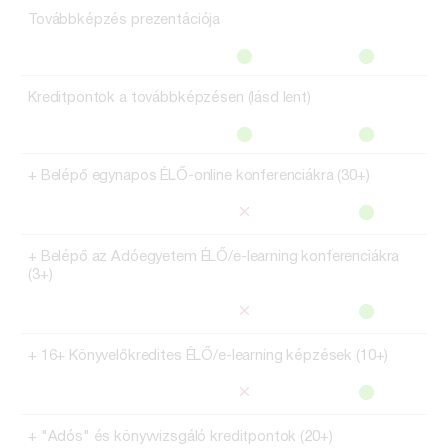
Továbbképzés prezentációja
Kreditpontok a továbbképzésen (lásd lent)
+ Belépő egynapos ÉLŐ-online konferenciákra (30+)
+ Belépő az Adóegyetem ÉLŐ/e-learning konferenciákra
(3+)
+ 16+ Könyvelőkredites ÉLŐ/e-learning képzések (10+)
+ "Adós" és könyvvizsgáló kreditpontok (20+)