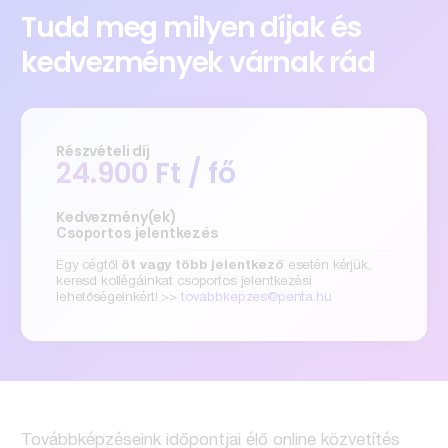
Tudd meg milyen díjak és
kedvezmények várnak rád
Részvételi díj
24.900 Ft / fő
Kedvezmény(ek)
Csoportos jelentkezés
Egy cégtől
öt vagy több jelentkező
esetén kérjük,
keresd kollégáinkat csoportos jelentkezési
lehetőségeinkért! >>
tovabbkepzes@penta.hu
Továbbképzéseink időpontjai élő online közvetítés