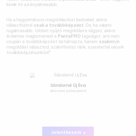
kinek mi a kényelmesebb.
Ha a hagyományos megoldásokat kedveled, akkor
választhatod
csak a továbbképzést
. De, ha valami
rugalmasabb, többet nyújtó megoldásra vágysz, akkor
érdemes megismerned a
PentaPRO
tagságot, ami nem
csupán a továbbképzést tartalmazza, hanem
szakm
lyik
megoldást választod, számíthatsz ránk, szeretettel várunk
továbbképzésünkön!”
Sándorné Új Éva
okleveles adószakértő
Jelentkezem