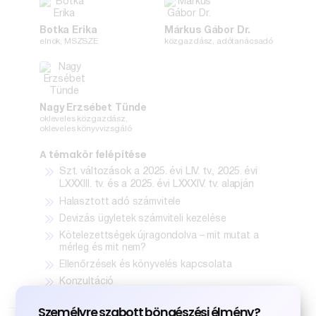
Botka Erika
Márkus Gábor Dr.
elnök, MSZSZE
közgazdász, adótanácsadó
Nagy Erzsébet Tünde
okleveles közgazdász,
okleveles könyvvizsgáló
A témakör felépítése
Szt. változások a 2025. évi LIV. tv., 2025. évi
LXXXIII. tv. és a 2025. évi LXXXIV. tv. alapján
Halasztott adó számvitele
Devizás ügyletek számviteli kezelése
Kötelezettségek újragondolva – mit mutat a
mérleg és mit nem?
Ellenőrzések és könyvelés kapcsolata
Konzultáció
Személyre szabott böngészési élmény?