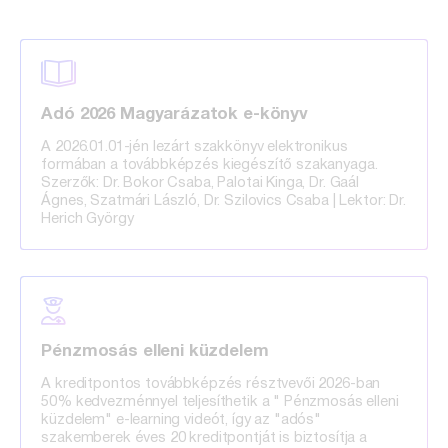
Adó 2026 Magyarázatok e-könyv
A 2026.01.01-jén lezárt szakkönyv elektronikus
formában a továbbképzés kiegészítő szakanyaga.
Szerzők: Dr. Bokor Csaba, Palotai Kinga, Dr. Gaál
Ágnes, Szatmári László, Dr. Szilovics Csaba | Lektor: Dr.
Herich György
Pénzmosás elleni küzdelem
A kreditpontos továbbképzés résztvevői 2026-ban
50% kedvezménnyel teljesíthetik a " Pénzmosás elleni
küzdelem" e-learning videót, így az "adós"
szakemberek éves 20 kreditpontját is biztosítja a