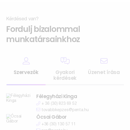
Kérdésed van?
Fordulj bizalommal
munkatársainkhoz
Szervezők
Gyakori
Üzenet írása
kérdések
Félegyházi Kinga
+ 36 (30) 823 69 52
tovabbkepzes@penta.hu
Ócsai Gábor
+36 (30) 130 57 11