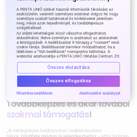
Vállalkozási szak - Adózási nap (8 nem
számviteli kreditpont)
A PENTA UNIÓ sütiket használ információk tárolására az
eszközödön, valamint személyes adatokat dolgoz fel, hogy
személyre szabott tartalmakat és hirdetéseket jelenítsen
ÁHT szak - Központi NGM tematika (12
meg, mérje azok teljesítményét, és továbbfejlessze
szolgáltatásait.
számviteli kreditpont)
Az alábbi lehetőségek közül választva elfogadhatod,
elutasíthatod, illetve személyre is szabhatod az adataidnak
ÁHT szak - Vállalkozási tematika (4 nem
a feldolgozását. A beállításaidat 6 hónapig a "consent" nevű
cookie tárolja. Beállításaidat bármikor módosíthatod, ha a
számviteli kreditpont)
láblécben a "Süti beállítások" menüpontra kattintasz. A
weboldal adatkezelője a PENTA UNIÓ Oktatási Centrum Zrt.
Összes elutasítása
Összes elfogadása
Részletes beállítások
Adatkezelési szabályzat
Továbbképzés és akár további
szakmai támogatás
!
„A mérlegképes kreditpontos továbbképzésre
nálunk
többféle módon is jelentkezhetsz
– attól függően,