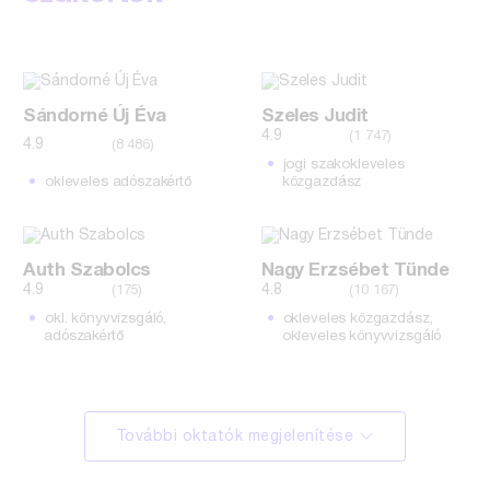
Sándorné Új Éva
Szeles Judit
4.9
(1 747)
4.9
(8 486)
jogi szakokleveles
okleveles adószakértő
közgazdász
Auth Szabolcs
Nagy Erzsébet Tünde
4.9
4.8
(175)
(10 167)
okl. könyvvizsgáló,
okleveles közgazdász,
adószakértő
okleveles könyvvizsgáló
További oktatók megjelenítése