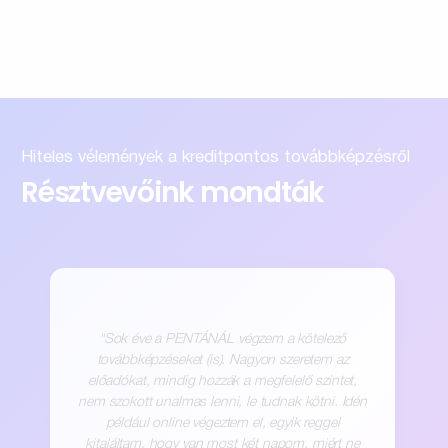
Hiteles vélemények a kreditpontos továbbképzésről
Résztvevőink mondták
"Sok éve a PENTÁNÁL végzem a kötelező
továbbképzéseket (is). Nagyon szeretem az
előadókat, mindig hozzák a megfelelő szintet,
nem szokott unalmas lenni, le tudnak kötni. Idén
például online végeztem el, egyik reggel
kitaláltam, hogy van most két napom, miért ne