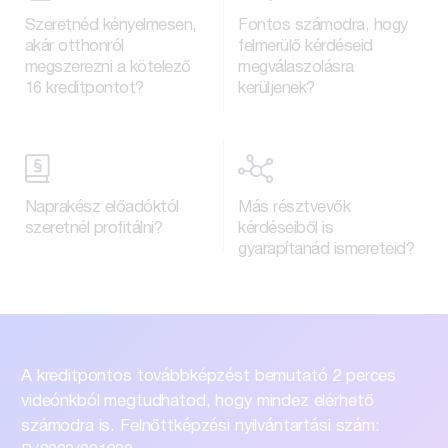
Szeretnéd kényelmesen,
Fontos számodra, hogy
akár otthonról
felmerülő kérdéseid
megszerezni a kötelező
megválaszolásra
16 kreditpontot?
kerüljenek?
Naprakész előadóktól
Más résztvevők
szeretnél profitálni?
kérdéseiből is
gyarapítanád ismereteid?
A kreditpontos továbbképzést bemutató
2 perces
videónkból megtudhatod, hogy
mindez elérhető
számodra is.
Felnőttképzési nyilvántartási szám: