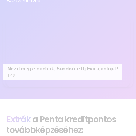
B/2020/001200
Nézd meg előadónk, Sándorné Új Éva ajánlóját!
1:43
Extrák
a Penta kreditpontos
továbbképzéséhez: